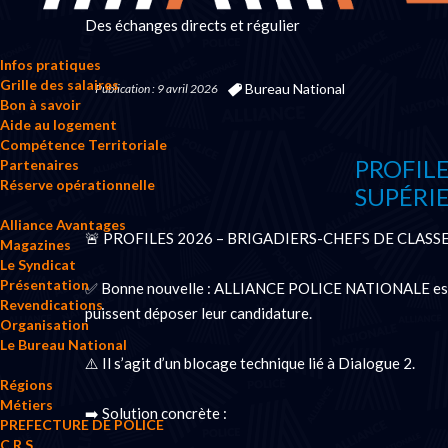
Des échanges directs et régulier
Infos pratiques
Grille des salaires
Bureau National
Publication : 9 avril 2026
Bon à savoir
Aide au logement
Compétence Territoriale
PROFILE
Partenaires
Réserve opérationnelle
SUPÉRIE
Alliance Avantages
🚨 PROFILES 2026 – BRIGADIERS-CHEFS DE CLASSE S
Magazines
Le Syndicat
Présentation
✅ Bonne nouvelle : ALLIANCE POLICE NATIONALE est i
Revendications
puissent déposer leur candidature.
Organisation
Le Bureau National
⚠️ Il s’agit d’un blocage technique lié à Dialogue 2.
Régions
Métiers
➡️ Solution concrète :
PREFECTURE DE POLICE
C.R.S.