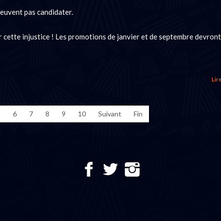
peuvent pas candidater.
 cette injustice ! Les promotions de janvier et de septembre devront
Lire
5
6
7
8
9
10
Suivant
Fin