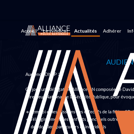
Vous êtes ici :
Accueil
Actualités
Tracts
Accueil
Le syndicat
Actualités
Adhérer
In
AUDIEN
Audience DNSP 🤝
Ce jour, une délégation Alliance PN composée de David 
Directeur National de la Sécurité Publique, pour évoque
🔹 l’emploi et les missions des effectifs de la filière SP 
🔹 l’élargissement des renforts ponctuels outre-mer a
🔹 des dossiers particuliers et individuels