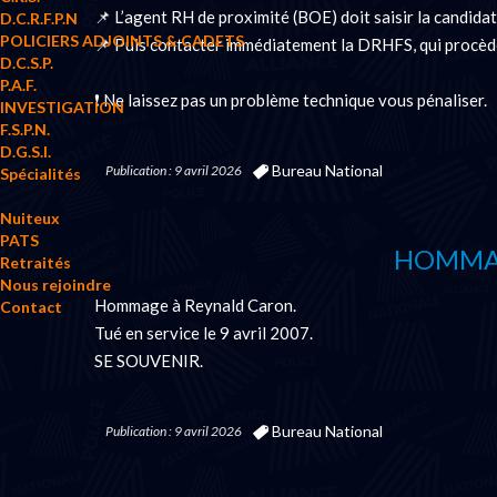
📌 L’agent RH de proximité (BOE) doit saisir la candidat
D.C.R.F.P.N
POLICIERS ADJOINTS & CADETS
📌 Puis contacter immédiatement la DRHFS, qui procède
D.C.S.P.
P.A.F.
❗ Ne laissez pas un problème technique vous pénaliser.
INVESTIGATION
F.S.P.N.
D.G.S.I.
Bureau National
Publication : 9 avril 2026
Spécialités
Nuiteux
PATS
HOMMA
Retraités
Nous rejoindre
Hommage à Reynald Caron.
Contact
Tué en service le 9 avril 2007.
SE SOUVENIR.
Bureau National
Publication : 9 avril 2026