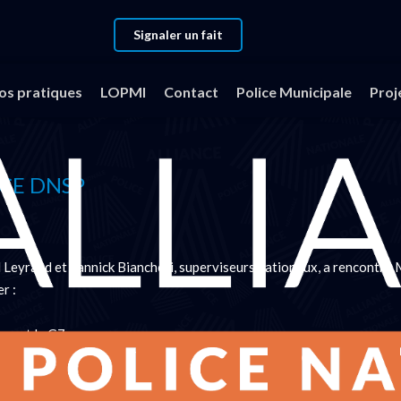
Signaler un fait
fos pratiques
LOPMI
Contact
Police Municipale
Proj
CE DNSP
Leyraud et Yannick Biancheri, superviseurs nationaux, a rencontré 
r :
durant le G7
ux agents des BST et BSTC possédant des habilitations