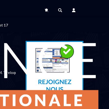
et 17
M. Tireloque,