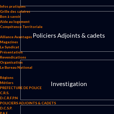
Infos pratiques
Grille des salaires
Bon à savoir
Aide au logement
Compétence Territoriale
Policiers Adjoints & cadets
Alliance Avantages
Magazines
Le Syndicat
Présentation
Revendications
Organisation
Le Bureau National
Régions
Investigation
Métiers
PREFECTURE DE POLICE
C.R.S.
D.C.R.F.P.N
POLICIERS ADJOINTS & CADETS
D.C.S.P.
P.A.F.