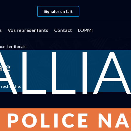
Signaler un fait
s
Vos représentants
Contact
LOPMI
e Territoriale
ale
 ?
p recherche.