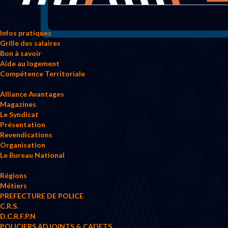
Infos pratiques
Grille des salaires
Bon à savoir
Aide au logement
Compétence Territoriale
Alliance Avantages
Magazines
Le Syndicat
Présentation
Revendications
Organisation
Le Bureau National
Régions
Métiers
PREFECTURE DE POLICE
C.R.S.
D.C.R.F.P.N
POLICIERS ADJOINTS & CADETS