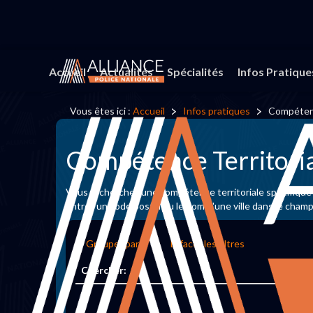
Accueil
Actualités
Spécialités
Infos Pratique
Vous êtes ici :
Accueil
Infos pratiques
Compétenc
Compétence Territori
Vous recherchez une compétence territoriale spécifique
Entrez un code postal ou le nom d'une ville dans le cham
Grouper par
Effacer les filtres
Chercher: