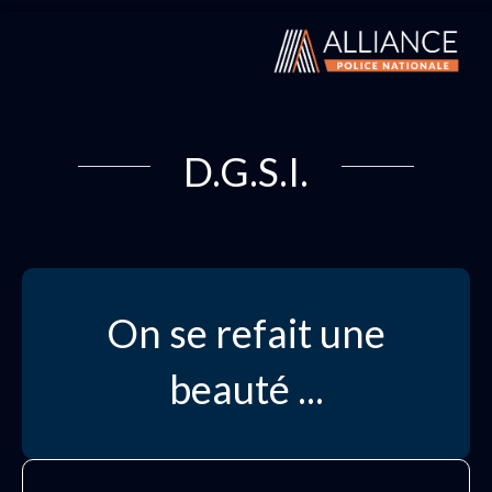
D.G.S.I.
On se refait une
beauté ...