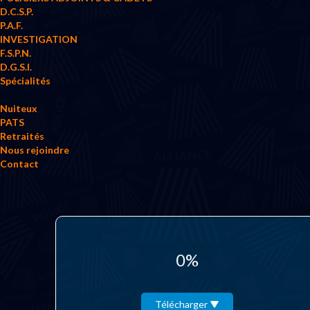
D.C.S.P.
P.A.F.
INVESTIGATION
F.S.P.N.
D.G.S.I.
Spécialités
Nuiteux
PATS
Retraités
Nous rejoindre
Contact
0%
Télécharger