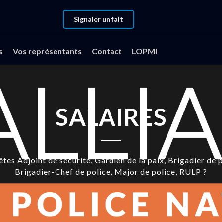
Signaler un fait
s
Vos représentants
Contact
LOPMI
SALAIRES
êtes Adjoint de sécurité, Gardien de la paix, Brigadier de p
Brigadier-Chef de police, Major de police, RULP ?
êtes Personnels Administratifs, Techniques, Scientifiques, 
Contractuels ?
Vous êtes basés à Paris, en province, CRS ?