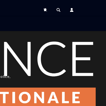
olice,
SIC et