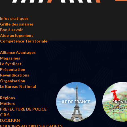
Infos pratiques
Grille des salaires
Bon à savoir
Aide au logement
Compétence Territoriale
Alliance Avantages
Magazines
Le Syndicat
Présentation
Revendications
Organisation
Le Bureau National
Régions
ILE DE FRANCE
PROVI
Métiers
PREFECTURE DE POLICE
C.R.S.
D.C.R.F.P.N
POLICIERS ADJOINTS & CADETS