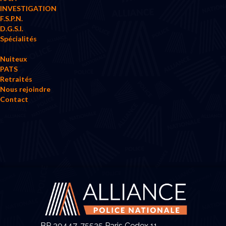
INVESTIGATION
F.S.P.N.
D.G.S.I.
Spécialités
Nuiteux
PATS
Retraités
Nous rejoindre
Contact
BP 30447, 75525 Paris Cedex 11