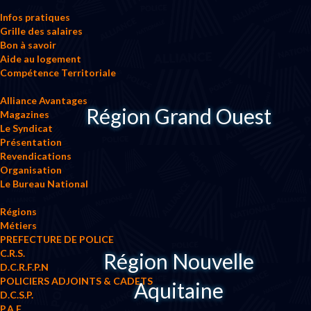
Infos pratiques
Grille des salaires
Bon à savoir
Aide au logement
Compétence Territoriale
Alliance Avantages
Région Grand Ouest
Magazines
Le Syndicat
Présentation
Revendications
Organisation
Le Bureau National
Régions
Métiers
PREFECTURE DE POLICE
C.R.S.
Région Nouvelle
D.C.R.F.P.N
POLICIERS ADJOINTS & CADETS
Aquitaine
D.C.S.P.
P.A.F.