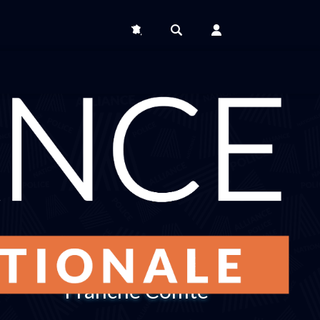
Région Bourgogne
Franche Comté