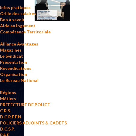
Infos pratiques
Grille des salaires
Bon à savoir
Aide au logement
Septembre 2017
Compétence Territoriale
Alliance Avantages
Magazines
Le Syndicat
Présentation
Revendications
Organisation
Le Bureau National
Régions
Métiers
PREFECTURE DE POLICE
C.R.S.
D.C.R.F.P.N
POLICIERS ADJOINTS & CADETS
D.C.S.P.
P.A.F.