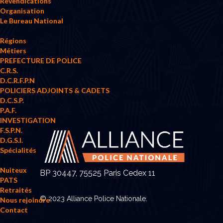
Revendications
Organisation
Le Bureau National
Régions
Métiers
PREFECTURE DE POLICE
C.R.S.
D.C.R.F.P.N
POLICIERS ADJOINTS & CADETS
D.C.S.P.
P.A.F.
INVESTIGATION
F.S.P.N.
D.G.S.I.
Spécialités
Nuiteux
BP 30447, 75525 Paris Cedex 11
PATS
Retraités
© 2023 Alliance Police Nationale.
Nous rejoindre
Contact