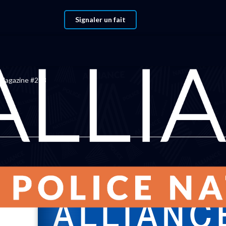
Signaler un fait
Magazine #298