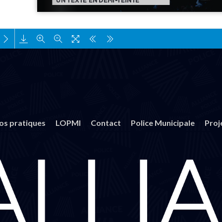
Chargement PDF 14% ...
fos pratiques
LOPMI
Contact
Police Municipale
Proj