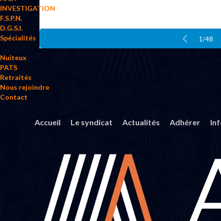
INVESTIGATION
F.S.P.N.
D.G.S.I.
Spécialités
1/48
Nuiteux
PATS
Retraités
Nous rejoindre
Contact
Accueil
Le syndicat
Actualités
Adhérer
In