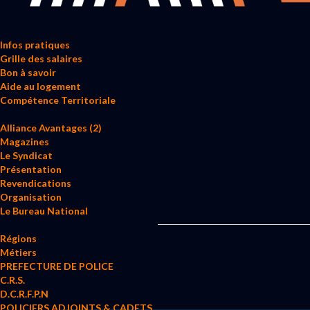
Infos pratiques
Grille des salaires
Bon à savoir
Aide au logement
Compétence Territoriale
Alliance Avantages (2)
Magazines
Le Syndicat
Présentation
Revendications
Organisation
Le Bureau National
Régions
Métiers
PREFECTURE DE POLICE
C.R.S.
D.C.R.F.P.N
POLICIERS ADJOINTS & CADETS