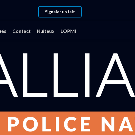
Signaler un fait
ués
Contact
Nuiteux
LOPMI