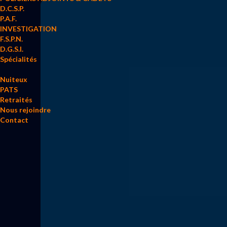
D.C.S.P.
P.A.F.
INVESTIGATION
F.S.P.N.
D.G.S.I.
Spécialités
Nuiteux
PATS
Retraités
Nous rejoindre
Contact