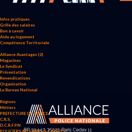
Infos pratiques
Grille des salaires
Bon à savoir
Aide au logement
Compétence Territoriale
Alliance Avantages (2)
Magazines
Le Syndicat
Présentation
Revendications
Organisation
Le Bureau National
Régions
Métiers
PREFECTURE DE POLICE
C.R.S.
D.C.R.F.P.N
BP 30447, 75525 Paris Cedex 11
POLICIERS ADJOINTS & CADETS