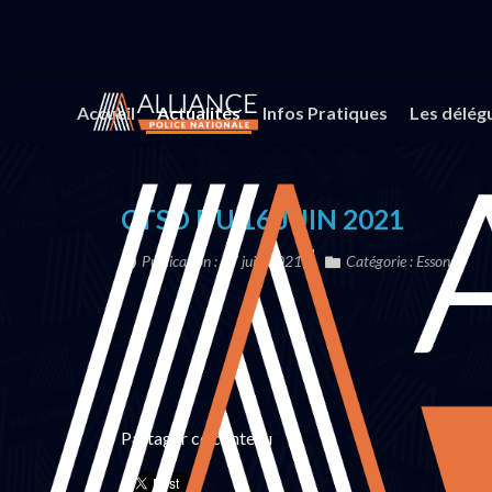
Vous êtes ici :
Accueil
Actualités
Tracts Région
Accueil
Actualités
Infos Pratiques
Les délég
CTSD DU 16 JUIN 2021
Publication : 17 juin 2021
Catégorie :
Essonne
Partager ce contenu