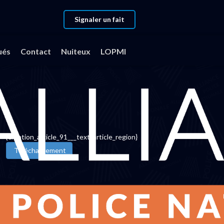
Signaler un fait
CTSD du 16 juin 2021
ués
Contact
Nuiteux
LOPMI
{creation_article_91___text_article_region}
Téléchargement