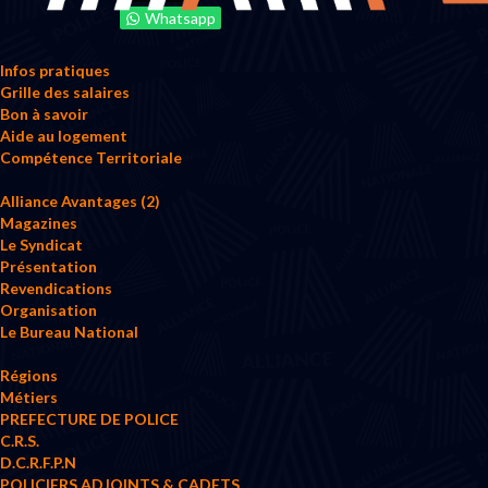
Whatsapp
Infos pratiques
Grille des salaires
Bon à savoir
Aide au logement
Compétence Territoriale
Alliance Avantages (2)
Magazines
Le Syndicat
Présentation
Revendications
Organisation
Le Bureau National
Régions
Métiers
PREFECTURE DE POLICE
C.R.S.
D.C.R.F.P.N
POLICIERS ADJOINTS & CADETS